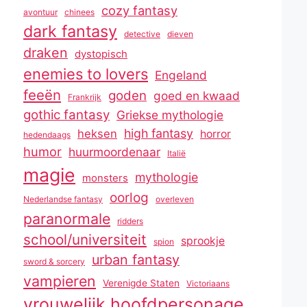
cozy fantasy
avontuur
chinees
dark fantasy
detective
dieven
draken
dystopisch
enemies to lovers
Engeland
feeën
goden
goed en kwaad
Frankrijk
gothic fantasy
Griekse mythologie
high fantasy
heksen
horror
hedendaags
humor
huurmoordenaar
Italië
magie
mythologie
monsters
oorlog
Nederlandse fantasy
overleven
paranormale
ridders
school/universiteit
sprookje
spion
urban fantasy
sword & sorcery
vampieren
Verenigde Staten
Victoriaans
vrouwelijk hoofdpersonage