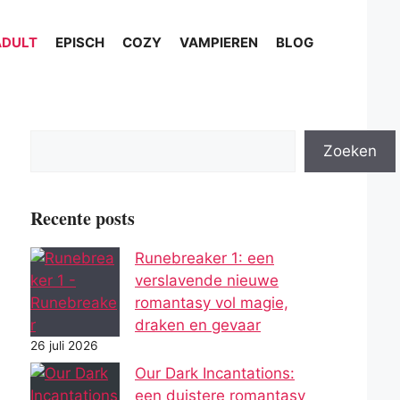
ADULT
EPISCH
COZY
VAMPIEREN
BLOG
Zoeken
Recente posts
Runebreaker 1: een
verslavende nieuwe
romantasy vol magie,
draken en gevaar
26 juli 2026
Our Dark Incantations:
een duistere romantasy