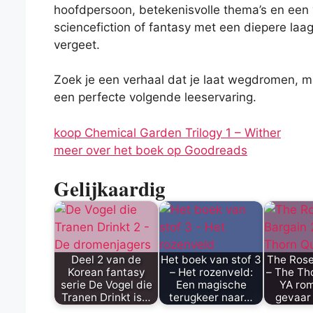
hoofdpersoon, betekenisvolle thema’s en een v
sciencefiction of fantasy met een diepere laag
vergeet.
Zoek je een verhaal dat je laat wegdromen, ma
een perfecte volgende leeservaring.
koop Chemical Garden Trilogy 1 – Wither
meer over het boek op Goodreads
Gelijkaardig
Deel 2 van de
Het boek van stof 3
The Rose
Korean fantasy
– Het rozenveld:
– The Th
serie De Vogel die
Een magische
YA rom
Tranen Drinkt is…
terugkeer naar…
gevaar