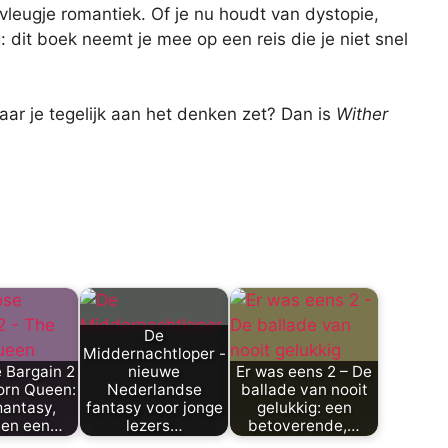
leugje romantiek. Of je nu houdt van dystopie,
: dit boek neemt je mee op een reis die je niet snel
ar je tegelijk aan het denken zet? Dan is
Wither
De
Middernachtloper -
 Bargain 2
nieuwe
Er was eens 2 – De
orn Queen:
Nederlandse
ballade van nooit
antasy,
fantasy voor jonge
gelukkig: een
 en een…
lezers…
betoverende,…