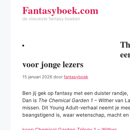
Spring
Fantasyboek.com
naar
de
de nieuwste fantasy boeken
inhoud
Th
ee
voor jonge lezers
15 januari 2026
door
fantasyboek
Ben jij gek op fantasy met een duister randje
Dan is
The Chemical Garden 1 – Wither
van La
missen. Dit Young Adult-verhaal neemt je mee
beangstigend is, waar wetenschap, macht en 
koop Chemical Garden Trilogy 1 – Wither