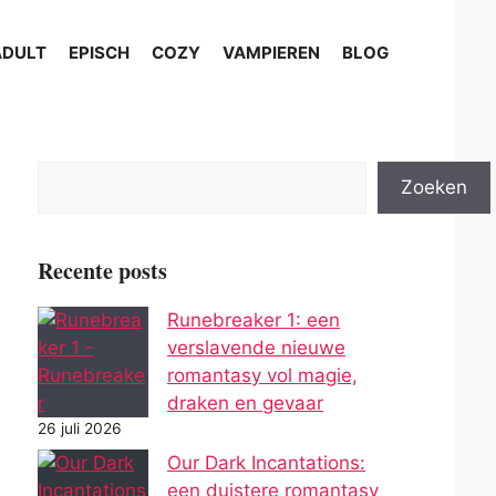
ADULT
EPISCH
COZY
VAMPIEREN
BLOG
Zoeken
Recente posts
Runebreaker 1: een
verslavende nieuwe
romantasy vol magie,
draken en gevaar
26 juli 2026
Our Dark Incantations:
een duistere romantasy