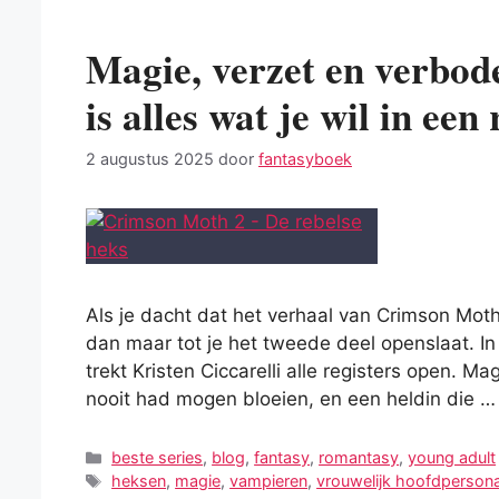
Magie, verzet en verbode
is alles wat je wil in ee
2 augustus 2025
door
fantasyboek
Als je dacht dat het verhaal van Crimson Moth 
dan maar tot je het tweede deel openslaat. In 
trekt Kristen Ciccarelli alle registers open. Ma
nooit had mogen bloeien, en een heldin die 
Categorieën
beste series
,
blog
,
fantasy
,
romantasy
,
young adult
Tags
heksen
,
magie
,
vampieren
,
vrouwelijk hoofdperson