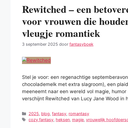
Rewitched – een betover
voor vrouwen die houden
vleugje romantiek
3 september 2025
door
fantasyboek
Stel je voor: een regenachtige septemberav
chocolademelk met extra slagroom), een plaid 
meeneemt naar een wereld vol magie, humor
verschijnt Rewitched van Lucy Jane Wood in 
Categorieën
2025
,
blog
,
fantasy
,
romantasy
Tags
cozy fantasy
,
heksen
,
magie
,
vrouwelijk hoofdper