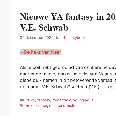
Nieuwe YA fantasy in 20
V.E. Schwab
30 december 2024
door
fantasyboek
Als je ooit hebt gedroomd van donkere heidev
naar oude magie, dan is De heks van Near va
diepe duik nemen in dit betoverende verhaal 
de magie. V.E. Schwab? Victoria (V.E.) …
Lees
Categorieën
2025
,
fantasy
,
romantasy
,
young adult
Tags
heksen
,
magie
,
paranormale