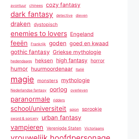
cozy fantasy
avontuur
chinees
dark fantasy
detective
dieven
draken
dystopisch
enemies to lovers
Engeland
feeën
goden
goed en kwaad
Frankrijk
gothic fantasy
Griekse mythologie
high fantasy
heksen
horror
hedendaags
humor
huurmoordenaar
Italië
magie
mythologie
monsters
oorlog
Nederlandse fantasy
overleven
paranormale
ridders
school/universiteit
sprookje
spion
urban fantasy
sword & sorcery
vampieren
Verenigde Staten
Victoriaans
vrouwelijk hoofdpersonage