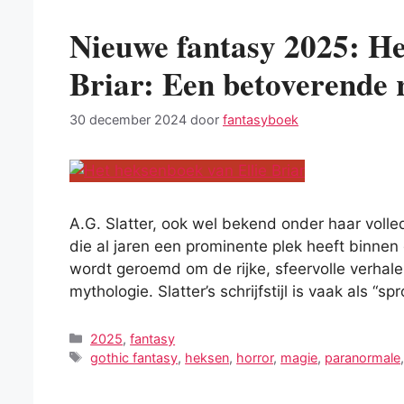
Nieuwe fantasy 2025: He
Briar: Een betoverende 
30 december 2024
door
fantasyboek
A.G. Slatter, ook wel bekend onder haar volle
die al jaren een prominente plek heeft binnen
wordt geroemd om de rijke, sfeervolle verhale
mythologie. Slatter’s schrijfstijl is vaak als 
Categorieën
2025
,
fantasy
Tags
gothic fantasy
,
heksen
,
horror
,
magie
,
paranormale