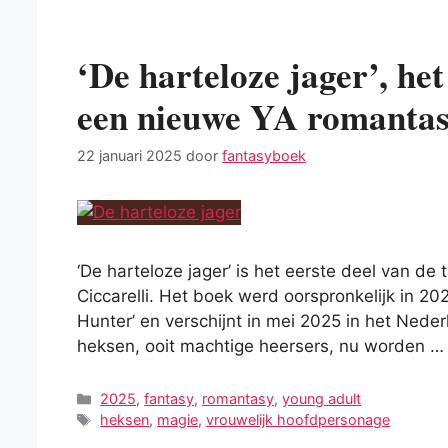
‘De harteloze jager’, het
een nieuwe YA romantasy
22 januari 2025
door
fantasyboek
‘De harteloze jager’ is het eerste deel van de
Ciccarelli. Het boek werd oorspronkelijk in 202
Hunter’ en verschijnt in mei 2025 in het Neder
heksen, ooit machtige heersers, nu worden 
Categorieën
2025
,
fantasy
,
romantasy
,
young adult
Tags
heksen
,
magie
,
vrouwelijk hoofdpersonage