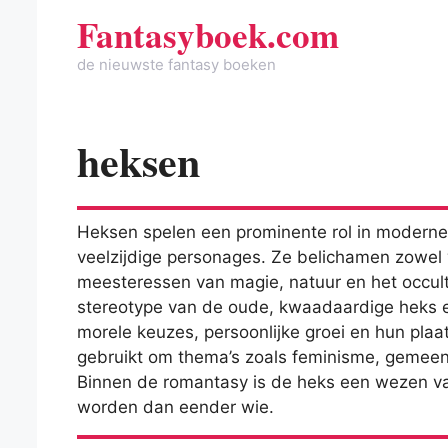
Spring
Fantasyboek.com
naar
de
de nieuwste fantasy boeken
inhoud
heksen
Heksen spelen een prominente rol in moderne 
veelzijdige personages. Ze belichamen zowel 
meesteressen van magie, natuur en het occul
stereotype van de oude, kwaadaardige heks e
morele keuzes, persoonlijke groei en hun pla
gebruikt om thema’s zoals feminisme, gemeen
Binnen de romantasy is de heks een wezen va
worden dan eender wie.