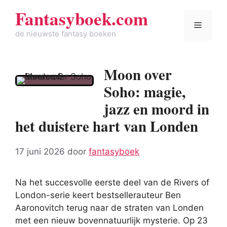
Spring
Fantasyboek.com
naar
Menu
de
de nieuwste fantasy boeken
inhoud
Moon over
Soho: magie,
jazz en moord in
het duistere hart van Londen
17 juni 2026
door
fantasyboek
Na het succesvolle eerste deel van de Rivers of
London-serie keert bestsellerauteur Ben
Aaronovitch terug naar de straten van Londen
met een nieuw bovennatuurlijk mysterie. Op 23