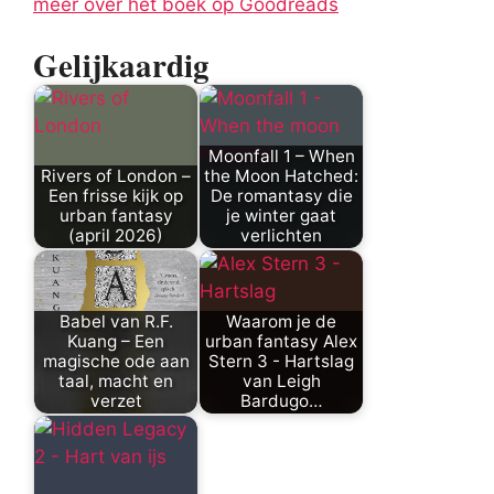
meer over het boek op Goodreads
Gelijkaardig
Moonfall 1 – When
Rivers of London –
the Moon Hatched:
Een frisse kijk op
De romantasy die
urban fantasy
je winter gaat
(april 2026)
verlichten
Babel van R.F.
Waarom je de
Kuang – Een
urban fantasy Alex
magische ode aan
Stern 3 - Hartslag
taal, macht en
van Leigh
verzet
Bardugo…