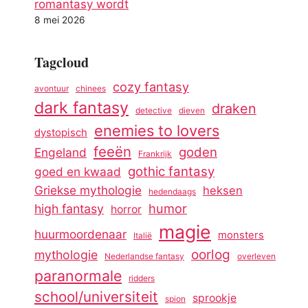
romantasy wordt
8 mei 2026
Tagcloud
cozy fantasy
avontuur
chinees
dark fantasy
draken
detective
dieven
enemies to lovers
dystopisch
feeën
goden
Engeland
Frankrijk
gothic fantasy
goed en kwaad
Griekse mythologie
heksen
hedendaags
humor
high fantasy
horror
magie
huurmoordenaar
monsters
Italië
oorlog
mythologie
Nederlandse fantasy
overleven
paranormale
ridders
school/universiteit
sprookje
spion