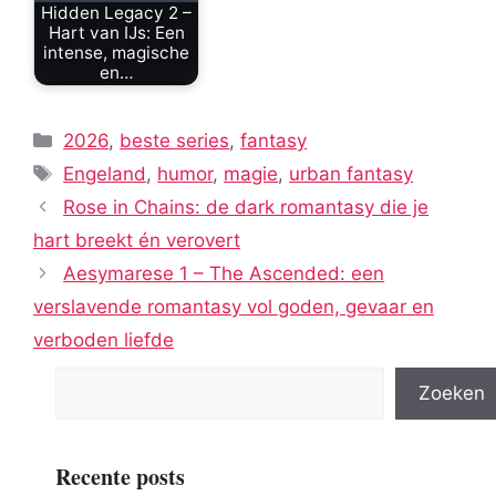
Hidden Legacy 2 –
Hart van IJs: Een
intense, magische
en…
Categorieën
2026
,
beste series
,
fantasy
Tags
Engeland
,
humor
,
magie
,
urban fantasy
Rose in Chains: de dark romantasy die je
hart breekt én verovert
Aesymarese 1 – The Ascended: een
verslavende romantasy vol goden, gevaar en
verboden liefde
Zoeken
Recente posts