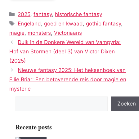
Categorieën
2025
,
fantasy
,
historische fantasy
Tags
Engeland
,
goed en kwaad
,
gothic fantasy
,
magie
,
monsters
,
Victoriaans
Duik in de Donkere Wereld van Vampyria:
Hof van Stormen (deel 3) van Victor Dixen
(2025)
Nieuwe fantasy 2025: Het heksenboek van
Ellie Briar: Een betoverende reis door magie en
mysterie
Zoeken
Recente posts