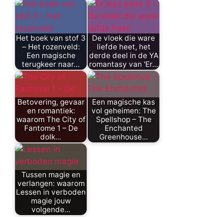
Het boek van stof 3
De vloek die ware
– Het rozenveld:
liefde heet, het
Een magische
derde deel in de YA
terugkeer naar…
romantasy van 'Er…
Betovering, gevaar
Een magische kas
en romantiek:
vol geheimen: The
waarom The City of
Spellshop – The
Fantome 1 – De
Enchanted
dolk…
Greenhouse…
Tussen magie en
verlangen: waarom
Lessen in verboden
magie jouw
volgende…