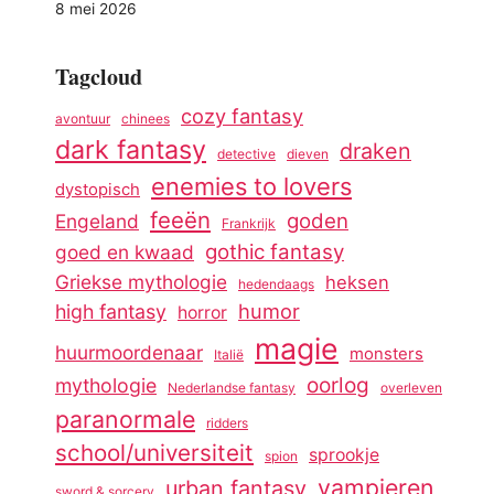
8 mei 2026
Tagcloud
cozy fantasy
avontuur
chinees
dark fantasy
draken
detective
dieven
enemies to lovers
dystopisch
feeën
goden
Engeland
Frankrijk
gothic fantasy
goed en kwaad
Griekse mythologie
heksen
hedendaags
humor
high fantasy
horror
magie
huurmoordenaar
monsters
Italië
oorlog
mythologie
Nederlandse fantasy
overleven
paranormale
ridders
school/universiteit
sprookje
spion
vampieren
urban fantasy
sword & sorcery