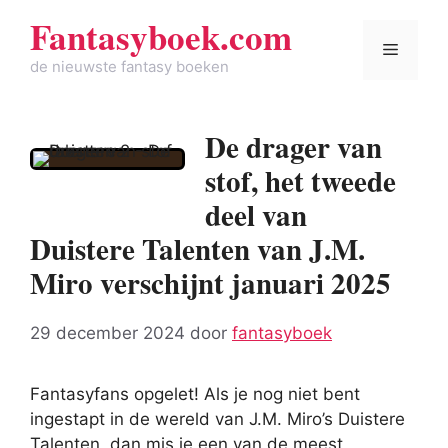
Spring
Fantasyboek.com
naar
Menu
de
de nieuwste fantasy boeken
inhoud
De drager van
stof, het tweede
deel van
Duistere Talenten van J.M.
Miro verschijnt januari 2025
29 december 2024
door
fantasyboek
Fantasyfans opgelet! Als je nog niet bent
ingestapt in de wereld van J.M. Miro’s Duistere
Talenten, dan mis je een van de meest