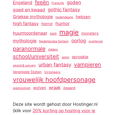
feeën
goden
Engeland
Frankrijk
gothic fantasy
goed en kwaad
Griekse mythologie
heksen
hedendaags
humor
high fantasy
horror
magie
huurmoordenaar
monsters
Italië
oorlog
mythologie
Nederlandse fantasy
overleven
paranormale
ridders
school/universiteit
sprookje
spion
vampieren
urban fantasy
sword & sorcery
Verenigde Staten
Victoriaans
vrouwelijk hoofdpersonage
wraak
wolven
zwaard
weerwolven
Deze site wordt gehost door Hostinger.nl
(klik voor
20% korting op hosting voor je