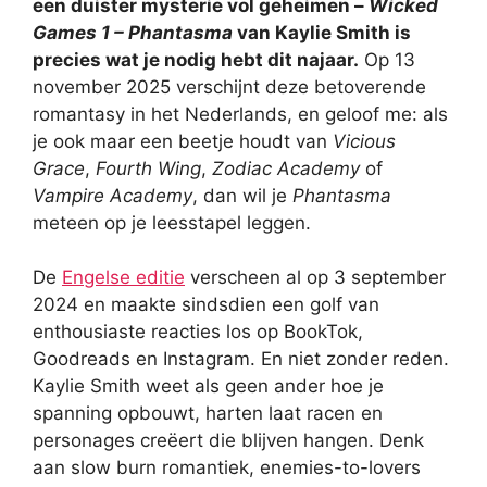
een duister mysterie vol geheimen –
Wicked
Games 1 – Phantasma
van Kaylie Smith is
precies wat je nodig hebt dit najaar.
Op 13
november 2025 verschijnt deze betoverende
romantasy in het Nederlands, en geloof me: als
je ook maar een beetje houdt van
Vicious
Grace
,
Fourth Wing
,
Zodiac Academy
of
Vampire Academy
, dan wil je
Phantasma
meteen op je leesstapel leggen.
De
Engelse editie
verscheen al op 3 september
2024 en maakte sindsdien een golf van
enthousiaste reacties los op BookTok,
Goodreads en Instagram. En niet zonder reden.
Kaylie Smith weet als geen ander hoe je
spanning opbouwt, harten laat racen en
personages creëert die blijven hangen. Denk
aan slow burn romantiek, enemies-to-lovers