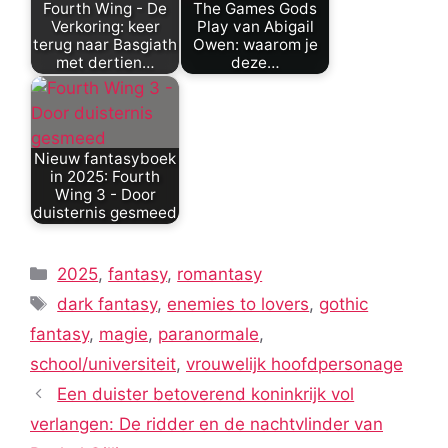
Fourth Wing - De
The Games Gods
Verkoring: keer
Play van Abigail
terug naar Basgiath
Owen: waarom je
met dertien…
deze…
Nieuw fantasyboek
in 2025: Fourth
Wing 3 - Door
duisternis gesmeed
Categorieën
2025
,
fantasy
,
romantasy
Tags
dark fantasy
,
enemies to lovers
,
gothic
fantasy
,
magie
,
paranormale
,
school/universiteit
,
vrouwelijk hoofdpersonage
Een duister betoverend koninkrijk vol
verlangen: De ridder en de nachtvlinder van