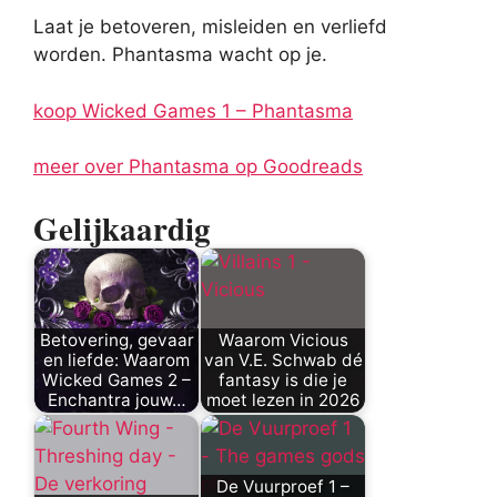
Laat je betoveren, misleiden en verliefd
worden. Phantasma wacht op je.
koop Wicked Games 1 – Phantasma
meer over Phantasma op Goodreads
Gelijkaardig
Betovering, gevaar
Waarom Vicious
en liefde: Waarom
van V.E. Schwab dé
Wicked Games 2 –
fantasy is die je
Enchantra jouw…
moet lezen in 2026
De Vuurproef 1 –