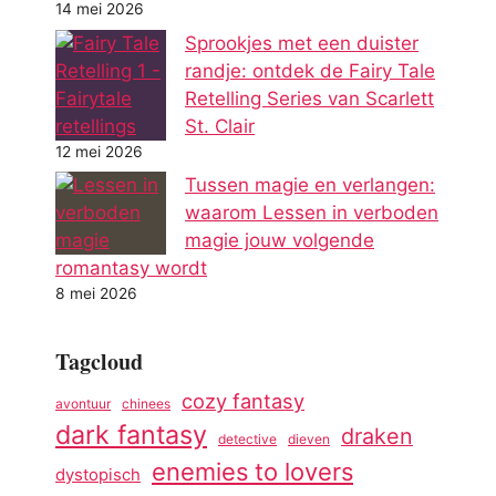
14 mei 2026
Sprookjes met een duister
randje: ontdek de Fairy Tale
Retelling Series van Scarlett
St. Clair
12 mei 2026
Tussen magie en verlangen:
waarom Lessen in verboden
magie jouw volgende
romantasy wordt
8 mei 2026
Tagcloud
cozy fantasy
avontuur
chinees
dark fantasy
draken
detective
dieven
enemies to lovers
dystopisch