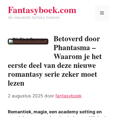
Spring
Fantasyboek.com
naar
Menu
de
de nieuwste fantasy boeken
inhoud
Betoverd door
Phantasma –
Waarom je het
eerste deel van deze nieuwe
romantasy serie zeker moet
lezen
2 augustus 2025
door
fantasyboek
Romantiek, magie, een academy setting en