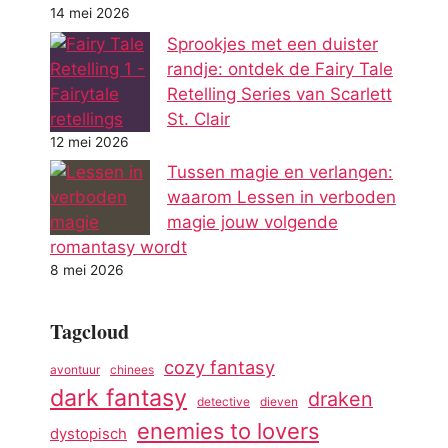
14 mei 2026
Sprookjes met een duister
randje: ontdek de Fairy Tale
Retelling Series van Scarlett
St. Clair
12 mei 2026
Tussen magie en verlangen:
waarom Lessen in verboden
magie jouw volgende
romantasy wordt
8 mei 2026
Tagcloud
cozy fantasy
avontuur
chinees
dark fantasy
draken
detective
dieven
enemies to lovers
dystopisch