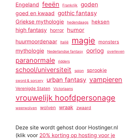
feeën
goden
Engeland
Frankrijk
gothic fantasy
goed en kwaad
Griekse mythologie
heksen
hedendaags
humor
high fantasy
horror
magie
huurmoordenaar
monsters
Italië
oorlog
mythologie
Nederlandse fantasy
overleven
paranormale
ridders
school/universiteit
sprookje
spion
vampieren
urban fantasy
sword & sorcery
Verenigde Staten
Victoriaans
vrouwelijk hoofdpersonage
wraak
wolven
zwaard
weerwolven
Deze site wordt gehost door Hostinger.nl
(klik voor
20% korting op hosting voor je