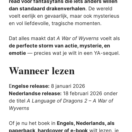
read voor fantasyfans die iets anders willen
dan standaard drakenverhalen
. De wereld
voelt eerlijk en gevaarlijk, maar ook mysterieus
en vol liefdevolle, tragische momenten.
Dat alles maakt dat
A War of Wyverns
voelt als
de perfecte storm van actie, mysterie, en
emotie
— precies wat je wilt in een YA-sequel.
Wanneer lezen
E
ngelse release:
8 januari 2026
Nederlandse release:
18 februari 2026 onder
de titel
A Language of Dragons 2 – A War of
Wyverns
Of je nu het boek in
Engels, Nederlands, als
paperback, hardcover of e-book
wilt lezen, je