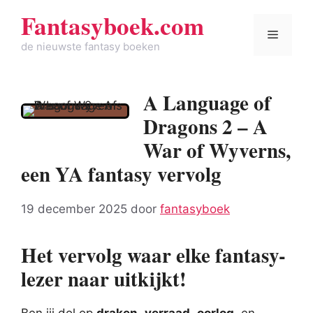
Spring
Fantasyboek.com
naar
Menu
de
de nieuwste fantasy boeken
inhoud
A Language of
Dragons 2 – A
War of Wyverns,
een YA fantasy vervolg
19 december 2025
door
fantasyboek
Het vervolg waar elke fantasy-
lezer naar uitkijkt!
Ben jij dol op
draken
,
verraad
,
oorlog
, en