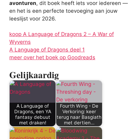
avonturen
, dit boek heeft iets voor iedereen —
en het is een perfecte toevoeging aan jouw
leeslijst voor 2026.
koop A Language of Dragons 2 – A War of
Wyverns
A Language of Dragons deel 1
meer over het boek op Goodreads
Gelijkaardig
A Language of
Fourth Wing - De
Dragons, een YA
Verkoring: keer
fantasy debuut
terug naar Basgiath
met draken!
met dertien…